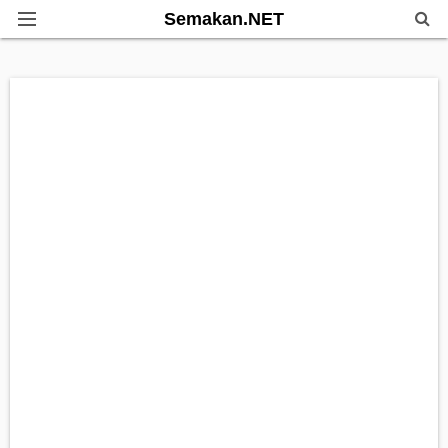
Semakan.NET
Home
Bantuan Kerajaan
Biasiswa
Pendidikan
Info Kerjaya