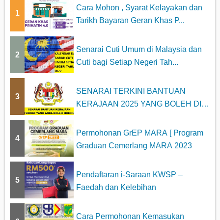
Cara Mohon , Syarat Kelayakan dan
1
Tarikh Bayaran Geran Khas P...
Senarai Cuti Umum di Malaysia dan
2
Cuti bagi Setiap Negeri Tah...
SENARAI TERKINI BANTUAN
3
KERAJAAN 2025 YANG BOLEH DI
MOHON
Permohonan GrEP MARA [ Program
4
Graduan Cemerlang MARA 2023
Pendaftaran i-Saraan KWSP –
5
Faedah dan Kelebihan
Cara Permohonan Kemasukan