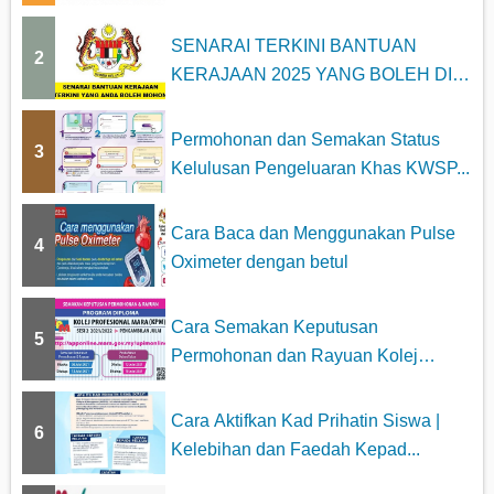
i
SENARAI TERKINI BANTUAN
n
2
KERAJAAN 2025 YANG BOLEH DI
a
MOHON
t
Permohonan dan Semakan Status
3
Kelulusan Pengeluaran Khas KWSP...
i
o
Cara Baca dan Menggunakan Pulse
4
Oximeter dengan betul
n
Cara Semakan Keputusan
5
Permohonan dan Rayuan Kolej
Profesiona...
Cara Aktifkan Kad Prihatin Siswa |
6
Kelebihan dan Faedah Kepad...