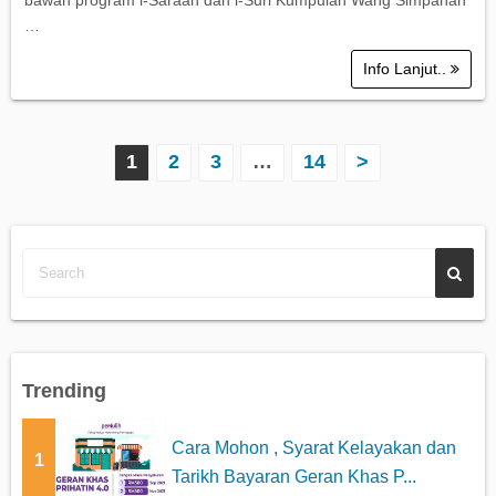
bawah program i-Saraan dan i-Suri Kumpulan Wang Simpanan
…
Info Lanjut..
P
1
2
3
…
14
>
o
s
t
s
p
Trending
a
Cara Mohon , Syarat Kelayakan dan
1
g
Tarikh Bayaran Geran Khas P...