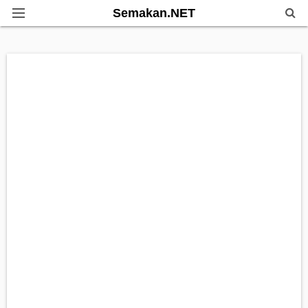
Semakan.NET
Home
Bantuan Kerajaan
Biasiswa
Pendidikan
Info Kerjaya