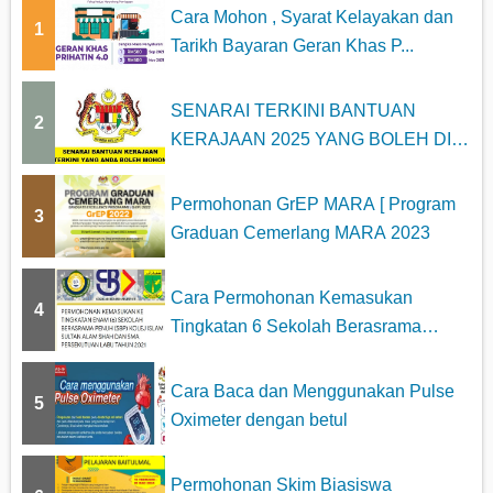
Cara Mohon , Syarat Kelayakan dan
1
Tarikh Bayaran Geran Khas P...
SENARAI TERKINI BANTUAN
2
KERAJAAN 2025 YANG BOLEH DI
MOHON
Permohonan GrEP MARA [ Program
3
Graduan Cemerlang MARA 2023
Cara Permohonan Kemasukan
4
Tingkatan 6 Sekolah Berasrama
Penuh...
Cara Baca dan Menggunakan Pulse
5
Oximeter dengan betul
Permohonan Skim Biasiswa