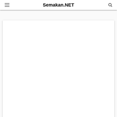
Semakan.NET
Home
Bantuan Kerajaan
Biasiswa
Pendidikan
Info Kerjaya