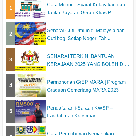
Cara Mohon , Syarat Kelayakan dan
1
Tarikh Bayaran Geran Khas P...
Senarai Cuti Umum di Malaysia dan
2
Cuti bagi Setiap Negeri Tah...
SENARAI TERKINI BANTUAN
3
KERAJAAN 2025 YANG BOLEH DI
MOHON
Permohonan GrEP MARA [ Program
4
Graduan Cemerlang MARA 2023
Pendaftaran i-Saraan KWSP –
5
Faedah dan Kelebihan
Cara Permohonan Kemasukan