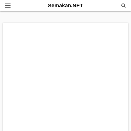
Semakan.NET
Home
Bantuan Kerajaan
Biasiswa
Pendidikan
Info Kerjaya