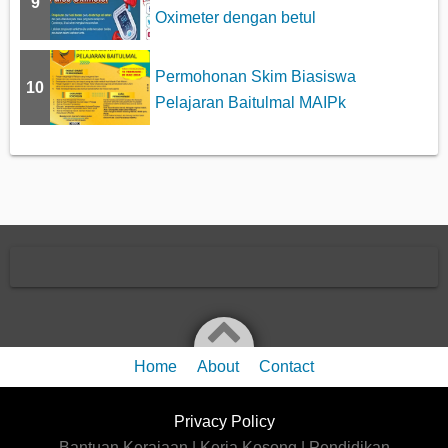
9
Oximeter dengan betul
Permohonan Skim Biasiswa
10
Pelajaran Baitulmal MAIPk
Home
About
Contact
Privacy Policy
Bantuan Kerajaan | Kerja Kosong | Pendidikan