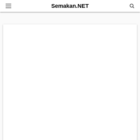
Semakan.NET
Home
Bantuan Kerajaan
Biasiswa
Pendidikan
Info Kerjaya