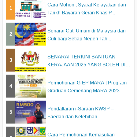
Cara Mohon , Syarat Kelayakan dan
1
Tarikh Bayaran Geran Khas P...
Senarai Cuti Umum di Malaysia dan
2
Cuti bagi Setiap Negeri Tah...
SENARAI TERKINI BANTUAN
3
KERAJAAN 2025 YANG BOLEH DI
MOHON
Permohonan GrEP MARA [ Program
4
Graduan Cemerlang MARA 2023
Pendaftaran i-Saraan KWSP –
5
Faedah dan Kelebihan
Cara Permohonan Kemasukan