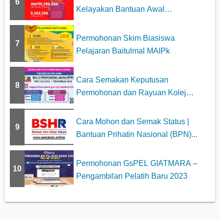
6
Kelayakan Bantuan Awal
Persekolahan 2025
Permohonan Skim Biasiswa
7
Pelajaran Baitulmal MAIPk
Cara Semakan Keputusan
8
Permohonan dan Rayuan Kolej
Profesiona...
Cara Mohon dan Semak Status |
9
Bantuan Prihatin Nasional (BPN)...
Permohonan GsPEL GIATMARA –
10
Pengambilan Pelatih Baru 2023