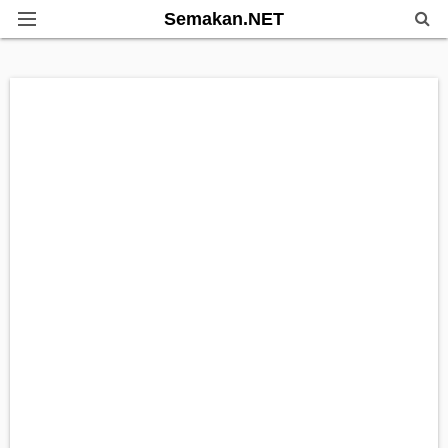
Semakan.NET
Home
Bantuan Kerajaan
Biasiswa
Pendidikan
Info Kerjaya