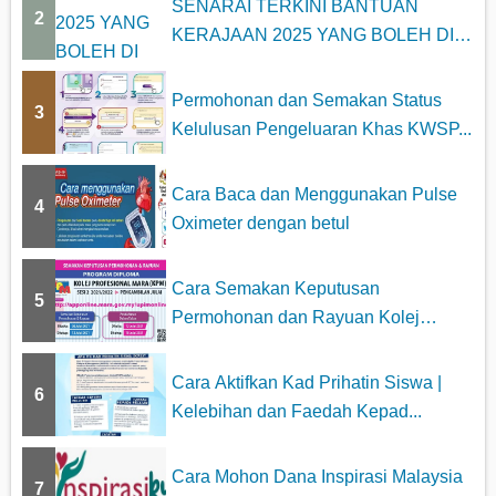
SENARAI TERKINI BANTUAN
n
2
KERAJAAN 2025 YANG BOLEH DI
a
MOHON
t
Permohonan dan Semakan Status
3
Kelulusan Pengeluaran Khas KWSP...
i
o
Cara Baca dan Menggunakan Pulse
4
Oximeter dengan betul
n
Cara Semakan Keputusan
5
Permohonan dan Rayuan Kolej
Profesiona...
Cara Aktifkan Kad Prihatin Siswa |
6
Kelebihan dan Faedah Kepad...
Cara Mohon Dana Inspirasi Malaysia
7