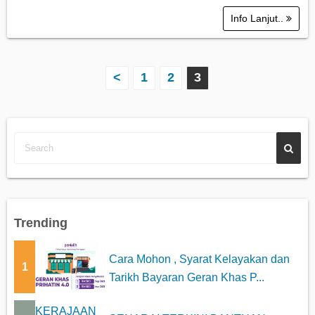
Info Lanjut..
P
<
1
2
3
o
s
t
s
p
Trending
a
Cara Mohon , Syarat Kelayakan dan
1
g
Tarikh Bayaran Geran Khas P...
i