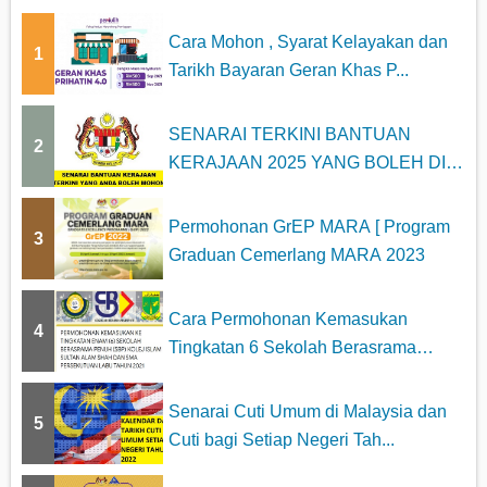
Cara Mohon , Syarat Kelayakan dan
1
Tarikh Bayaran Geran Khas P...
SENARAI TERKINI BANTUAN
2
KERAJAAN 2025 YANG BOLEH DI
MOHON
Permohonan GrEP MARA [ Program
3
Graduan Cemerlang MARA 2023
Cara Permohonan Kemasukan
4
Tingkatan 6 Sekolah Berasrama
Penuh...
Senarai Cuti Umum di Malaysia dan
5
Cuti bagi Setiap Negeri Tah...