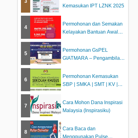
3
Kemasukan IPT LZNK 2025
Permohonan dan Semakan
4
Kelayakan Bantuan Awal
Persekolahan 2025
Permohonan GsPEL
5
GIATMARA – Pengambilan
Pelatih Baru 2023
Permohonan Kemasukan
6
SBP | SMKA | SMT | KV |
MTD
Cara Mohon Dana Inspirasi
7
Malaysia (Inspirasiku)
Cara Baca dan
8
Menggunakan Pulse