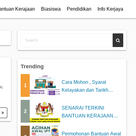
antuan Kerajaan
Biasiswa
Pendidikan
Info Kerjaya
Trending
Cara Mohon , Syarat
1
ic
Kelayakan dan Tarikh
Bayaran Geran Khas P...
SENARAI TERKINI
2
.
BANTUAN KERAJAAN
2025 YANG BOLEH DI
MOHON
Permohonan Bantuan Awal