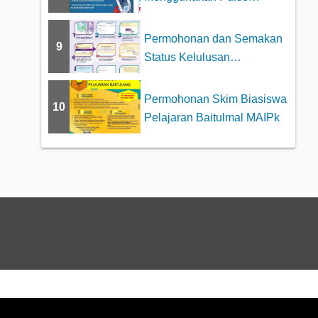
Oximeter dengan betul
Permohonan dan Semakan
9
Status Kelulusan
Pengeluaran Khas KWSP...
Permohonan Skim Biasiswa
10
Pelajaran Baitulmal MAIPk