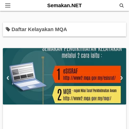
Semakan.NET
Home
Daftar Kelayakan MQA
Bantuan Kerajaan
Biasiswa
Pendidikan
Info Kerjaya