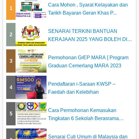
Cara Mohon , Syarat Kelayakan dan
1
Tarikh Bayaran Geran Khas P...
SENARAI TERKINI BANTUAN
2
KERAJAAN 2025 YANG BOLEH DI
MOHON
Permohonan GrEP MARA [ Program
3
Graduan Cemerlang MARA 2023
Pendaftaran i-Saraan KWSP –
4
Faedah dan Kelebihan
Cara Permohonan Kemasukan
5
Tingkatan 6 Sekolah Berasrama
Penuh...
Senarai Cuti Umum di Malaysia dan