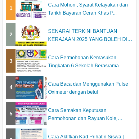
Cara Mohon , Syarat Kelayakan dan
1
Tarikh Bayaran Geran Khas P...
SENARAI TERKINI BANTUAN
2
KERAJAAN 2025 YANG BOLEH DI
MOHON
Cara Permohonan Kemasukan
3
Tingkatan 6 Sekolah Berasrama
Penuh...
Cara Baca dan Menggunakan Pulse
4
Oximeter dengan betul
Cara Semakan Keputusan
5
Permohonan dan Rayuan Kolej
Profesiona...
Cara Aktifkan Kad Prihatin Siswa |