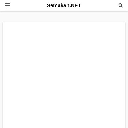
Semakan.NET
Home
Bantuan Kerajaan
Biasiswa
Pendidikan
Info Kerjaya