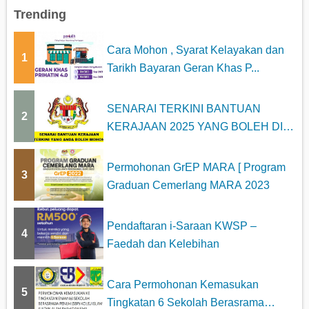
Trending
Cara Mohon , Syarat Kelayakan dan
1
Tarikh Bayaran Geran Khas P...
SENARAI TERKINI BANTUAN
2
KERAJAAN 2025 YANG BOLEH DI
MOHON
Permohonan GrEP MARA [ Program
3
Graduan Cemerlang MARA 2023
Pendaftaran i-Saraan KWSP –
4
Faedah dan Kelebihan
Cara Permohonan Kemasukan
5
Tingkatan 6 Sekolah Berasrama