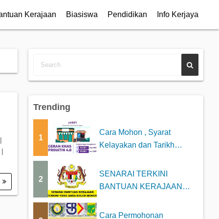
antuan Kerajaan
Biasiswa
Pendidikan
Info Kerjaya
Trending
Cara Mohon , Syarat
1
|
Kelayakan dan Tarikh
|
Bayaran Geran Khas P...
SENARAI TERKINI
2
.
BANTUAN KERAJAAN
2025 YANG BOLEH DI
MOHON
Cara Permohonan