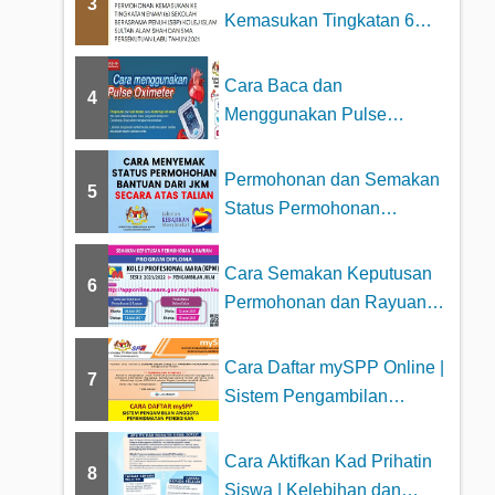
3
Kemasukan Tingkatan 6
Sekolah Berasrama
Penuh...
Cara Baca dan
4
Menggunakan Pulse
Oximeter dengan betul
Permohonan dan Semakan
5
Status Permohonan
Bantuan JKM 2025
Cara Semakan Keputusan
6
Permohonan dan Rayuan
Kolej Profesiona...
Cara Daftar mySPP Online |
7
Sistem Pengambilan
Anggota Perkhid...
Cara Aktifkan Kad Prihatin
8
Siswa | Kelebihan dan