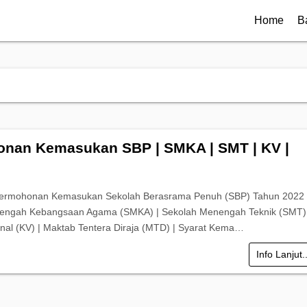
Home
B
nan Kemasukan SBP | SMKA | SMT | KV |
Permohonan Kemasukan Sekolah Berasrama Penuh (SBP) Tahun 2022 
engah Kebangsaan Agama (SMKA) | Sekolah Menengah Teknik (SMT) 
onal (KV) | Maktab Tentera Diraja (MTD) | Syarat Kema…
Info Lanjut.