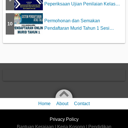
Peperiksaan Ujian Penilaian Kelas
KAFA
Permohonan dan Semakan
10
Pendaftaran Murid Tahun 1 Sesi
2023/2024
Home
About
Contact
Privacy Policy
Bantuan Kerajaan | Kerja Kosong | Pendidikan