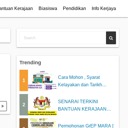
antuan Kerajaan
Biasiswa
Pendidikan
Info Kerjaya
Trending
Cara Mohon , Syarat
1
Kelayakan dan Tarikh
Bayaran Geran Khas P...
SENARAI TERKINI
2
.
BANTUAN KERAJAAN
2025 YANG BOLEH DI
MOHON
Permohonan GrEP MARA [