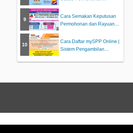
Bantuan JKM 2025
Cara Semakan Keputusan
9
Permohonan dan Rayuan
Kolej Profesiona...
Cara Daftar mySPP Online |
10
Sistem Pengambilan
Anggota Perkhid...