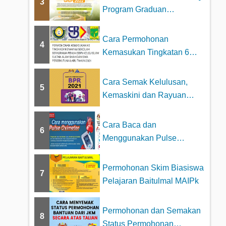
3
Program Graduan
Cemerlang MARA 2023
Cara Permohonan
4
Kemasukan Tingkatan 6
Sekolah Berasrama
Penuh...
Cara Semak Kelulusan,
5
Kemaskini dan Rayuan
BPR Online –...
Cara Baca dan
6
Menggunakan Pulse
Oximeter dengan betul
Permohonan Skim Biasiswa
7
Pelajaran Baitulmal MAIPk
Permohonan dan Semakan
8
Status Permohonan