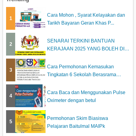
Cara Mohon , Syarat Kelayakan dan
1
Tarikh Bayaran Geran Khas P...
SENARAI TERKINI BANTUAN
2
KERAJAAN 2025 YANG BOLEH DI
MOHON
Cara Permohonan Kemasukan
3
Tingkatan 6 Sekolah Berasrama
Penuh...
Cara Baca dan Menggunakan Pulse
4
Oximeter dengan betul
Permohonan Skim Biasiswa
5
Pelajaran Baitulmal MAIPk