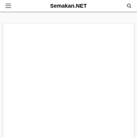
Semakan.NET
Home
Bantuan Kerajaan
Biasiswa
Pendidikan
Info Kerjaya