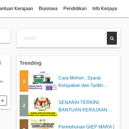
antuan Kerajaan
Biasiswa
Pendidikan
Info Kerjaya
M
Trending
Cara Mohon , Syarat
1
on
Kelayakan dan Tarikh
Bayaran Geran Khas P...
.
SENARAI TERKINI
2
BANTUAN KERAJAAN
2025 YANG BOLEH DI
MOHON
Permohonan GrEP MARA [