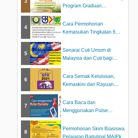
3
Program Graduan
Cemerlang MARA 2023
Cara Permohonan
4
Kemasukan Tingkatan 6
Sekolah Berasrama
Penuh...
Senarai Cuti Umum di
5
Malaysia dan Cuti bagi
Setiap Negeri Tah...
Cara Semak Kelulusan,
6
Kemaskini dan Rayuan
BPR Online –...
Cara Baca dan
7
Menggunakan Pulse
Oximeter dengan betul
Permohonan Skim Biasiswa
8
Pelajaran Baitulmal MAIPk