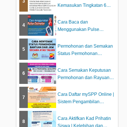
3
Kemasukan Tingkatan 6
Sekolah Berasrama
Penuh...
Cara Baca dan
4
Menggunakan Pulse
Oximeter dengan betul
Permohonan dan Semakan
5
Status Permohonan
Bantuan JKM 2025
Cara Semakan Keputusan
6
Permohonan dan Rayuan
Kolej Profesiona...
Cara Daftar mySPP Online |
7
Sistem Pengambilan
Anggota Perkhid...
Cara Aktifkan Kad Prihatin
8
Siswa | Kelebihan dan