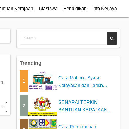
antuan Kerajaan
Biasiswa
Pendidikan
Info Kerjaya
Trending
Cara Mohon , Syarat
1
 1
Kelayakan dan Tarikh
Bayaran Geran Khas P...
SENARAI TERKINI
2
.
BANTUAN KERAJAAN
2025 YANG BOLEH DI
MOHON
Cara Permohonan