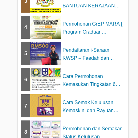
3
BANTUAN KERAJAAN
2025 YANG BOLEH DI
MOHON
Permohonan GrEP MARA [
4
Program Graduan
Cemerlang MARA 2023
Pendaftaran i-Saraan
5
KWSP – Faedah dan
Kelebihan
Cara Permohonan
6
Kemasukan Tingkatan 6
Sekolah Berasrama
Penuh...
Cara Semak Kelulusan,
7
Kemaskini dan Rayuan
BPR Online –...
Permohonan dan Semakan
8
Status Kelulusan