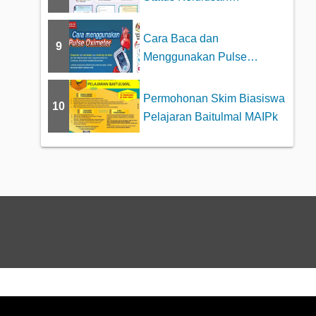
Pengeluaran Khas KWSP...
Cara Baca dan
9
Menggunakan Pulse
Oximeter dengan betul
Permohonan Skim Biasiswa
10
Pelajaran Baitulmal MAIPk