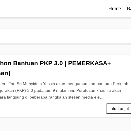
Home
B
hon Bantuan PKP 3.0 | PEMERKASA+
an]
eri, Tan Sri Muhyiddin Yassin akan mengumumkan bantuan Perintah
erakan (PKP) 3.0 pada jam 9 malam ini. Perutusan khas itu akan
cara langsung di beberapa rangkaian stesen media ele…
Info Lanjut.