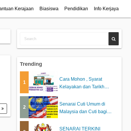
antuan Kerajaan
Biasiswa
Pendidikan
Info Kerjaya
Trending
Cara Mohon , Syarat
1
Kelayakan dan Tarikh
Bayaran Geran Khas P...
Senarai Cuti Umum di
2
.
Malaysia dan Cuti bagi
Setiap Negeri Tah...
SENARAI TERKINI