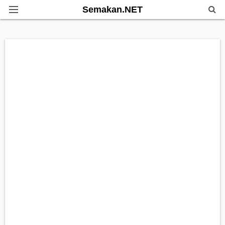
Semakan.NET
Home
Bantuan Kerajaan
Biasiswa
Pendidikan
Info Kerjaya