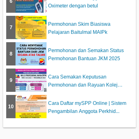
6
Oximeter dengan betul
Permohonan Skim Biasiswa
7
Pelajaran Baitulmal MAIPk
Permohonan dan Semakan Status
8
Permohonan Bantuan JKM 2025
Cara Semakan Keputusan
9
Permohonan dan Rayuan Kolej
Profesiona...
Cara Daftar mySPP Online | Sistem
10
Pengambilan Anggota Perkhid...