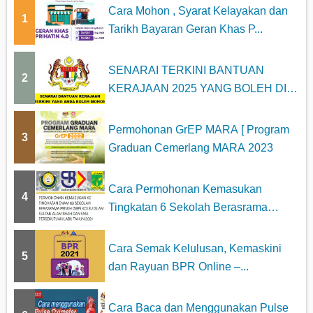
Cara Mohon , Syarat Kelayakan dan
1
Tarikh Bayaran Geran Khas P...
SENARAI TERKINI BANTUAN
2
KERAJAAN 2025 YANG BOLEH DI
MOHON
Permohonan GrEP MARA [ Program
3
Graduan Cemerlang MARA 2023
Cara Permohonan Kemasukan
4
Tingkatan 6 Sekolah Berasrama
Penuh...
Cara Semak Kelulusan, Kemaskini
5
dan Rayuan BPR Online –...
Cara Baca dan Menggunakan Pulse