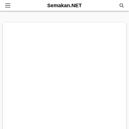
Semakan.NET
Home
Bantuan Kerajaan
Biasiswa
Pendidikan
Info Kerjaya