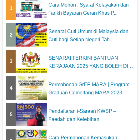
Cara Mohon , Syarat Kelayakan dan
1
Tarikh Bayaran Geran Khas P...
Senarai Cuti Umum di Malaysia dan
2
Cuti bagi Setiap Negeri Tah...
SENARAI TERKINI BANTUAN
3
KERAJAAN 2025 YANG BOLEH DI
MOHON
Permohonan GrEP MARA [ Program
4
Graduan Cemerlang MARA 2023
Pendaftaran i-Saraan KWSP –
5
Faedah dan Kelebihan
Cara Permohonan Kemasukan