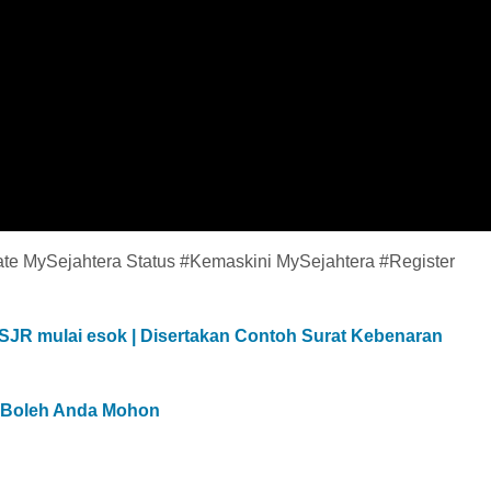
te MySejahtera Status #Kemaskini MySejahtera #Register
a SJR mulai esok | Disertakan Contoh Surat Kebenaran
g Boleh Anda Mohon