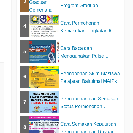
3
Program Graduan
Cemerlang MARA 2023
Cara Permohonan
4
Kemasukan Tingkatan 6
Sekolah Berasrama
Penuh...
Cara Baca dan
5
Menggunakan Pulse
Oximeter dengan betul
Permohonan Skim Biasiswa
6
Pelajaran Baitulmal MAIPk
Permohonan dan Semakan
7
Status Permohonan
Bantuan JKM 2025
Cara Semakan Keputusan
8
Permohonan dan Rayuan