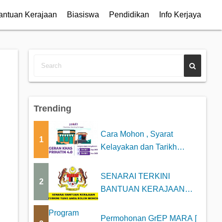
antuan Kerajaan
Biasiswa
Pendidikan
Info Kerjaya
Trending
Cara Mohon , Syarat
1
Kelayakan dan Tarikh
Bayaran Geran Khas P...
SENARAI TERKINI
2
BANTUAN KERAJAAN
2025 YANG BOLEH DI
MOHON
Permohonan GrEP MARA [