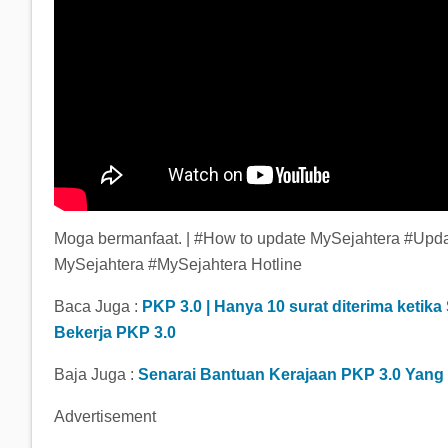
Moga bermanfaat. | #How to update MySejahtera #Upda
MySejahtera #MySejahtera Hotline
Baca Juga :
PKP 3.0 | Hanya 10 surat diterima ketik
Bekerja PKP 3.0
Baja Juga :
Senarai Bantuan Kerajaan PKP 3.0 Yan
Advertisement