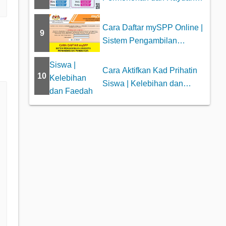
Kolej Profesiona...
Cara Daftar mySPP Online |
9
Sistem Pengambilan
Anggota Perkhid...
Cara Aktifkan Kad Prihatin
10
Siswa | Kelebihan dan
Faedah Kepad...