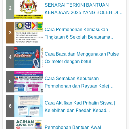
SENARAI TERKINI BANTUAN
2
KERAJAAN 2025 YANG BOLEH DI
MOHON
Cara Permohonan Kemasukan
3
Tingkatan 6 Sekolah Berasrama
Penuh...
Cara Baca dan Menggunakan Pulse
4
Oximeter dengan betul
Cara Semakan Keputusan
5
Permohonan dan Rayuan Kolej
Profesiona...
Cara Aktifkan Kad Prihatin Siswa |
6
Kelebihan dan Faedah Kepad...
Permohonan Bantuan Awal