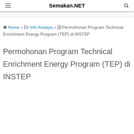
Semakan.NET
Home
Home
»
Info Kerjaya
»
Permohonan Program Technical
Bantuan Kerajaan
Enrichment Energy Program (TEP) di INSTEP
Biasiswa
Permohonan Program Technical
Enrichment Energy Program (TEP) di
Pendidikan
INSTEP
Info Kerjaya