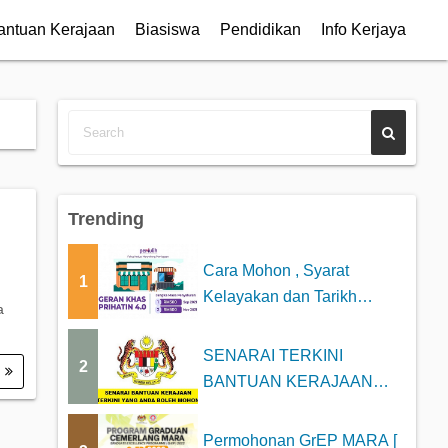
antuan Kerajaan
Biasiswa
Pendidikan
Info Kerjaya
Trending
Cara Mohon , Syarat
1
Kelayakan dan Tarikh
a
Bayaran Geran Khas P...
SENARAI TERKINI
2
.
BANTUAN KERAJAAN
2025 YANG BOLEH DI
MOHON
Permohonan GrEP MARA [