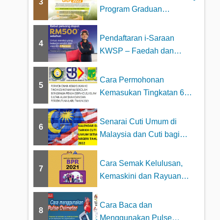
3
Program Graduan
Cemerlang MARA 2023
Pendaftaran i-Saraan
4
KWSP – Faedah dan
Kelebihan
Cara Permohonan
5
Kemasukan Tingkatan 6
Sekolah Berasrama
Penuh...
Senarai Cuti Umum di
6
Malaysia dan Cuti bagi
Setiap Negeri Tah...
Cara Semak Kelulusan,
7
Kemaskini dan Rayuan
BPR Online –...
Cara Baca dan
8
Menggunakan Pulse