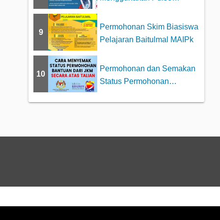
Oximeter dengan betul
Permohonan Skim Biasiswa
9
Pelajaran Baitulmal MAIPk
Permohonan dan Semakan
10
Status Permohonan
Bantuan JKM 2025