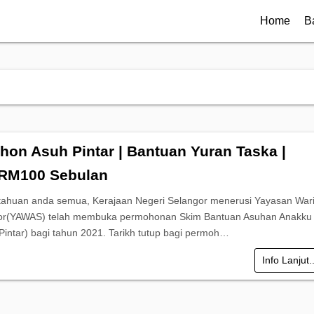
Home
B
hon Asuh Pintar | Bantuan Yuran Taska |
 RM100 Sebulan
tahuan anda semua, Kerajaan Negeri Selangor menerusi Yayasan War
or(YAWAS) telah membuka permohonan Skim Bantuan Asuhan Anakku
 Pintar) bagi tahun 2021. Tarikh tutup bagi permoh…
Info Lanjut.