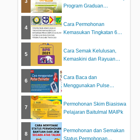
3
Program Graduan
Cemerlang MARA 2023
Cara Permohonan
4
Kemasukan Tingkatan 6
Sekolah Berasrama
Penuh...
Cara Semak Kelulusan,
5
Kemaskini dan Rayuan
BPR Online –...
Cara Baca dan
6
Menggunakan Pulse
Oximeter dengan betul
Permohonan Skim Biasiswa
7
Pelajaran Baitulmal MAIPk
Permohonan dan Semakan
8
Status Permohonan