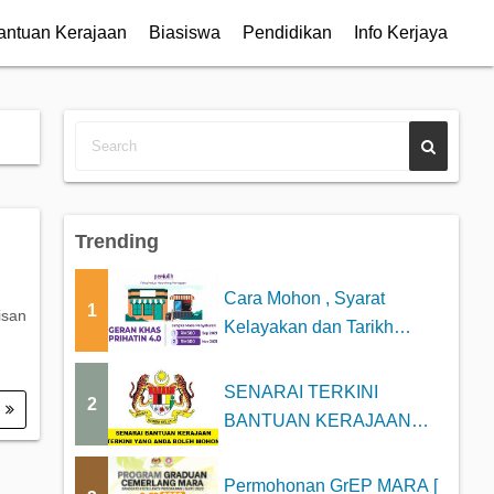
antuan Kerajaan
Biasiswa
Pendidikan
Info Kerjaya
Trending
Cara Mohon , Syarat
1
isan
Kelayakan dan Tarikh
Bayaran Geran Khas P...
SENARAI TERKINI
2
.
BANTUAN KERAJAAN
2025 YANG BOLEH DI
MOHON
Permohonan GrEP MARA [