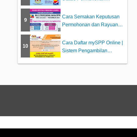
Bantuan JKM 2025
Cara Semakan Keputusan
9
Permohonan dan Rayuan
Kolej Profesiona...
Cara Daftar mySPP Online |
10
Sistem Pengambilan
Anggota Perkhid...