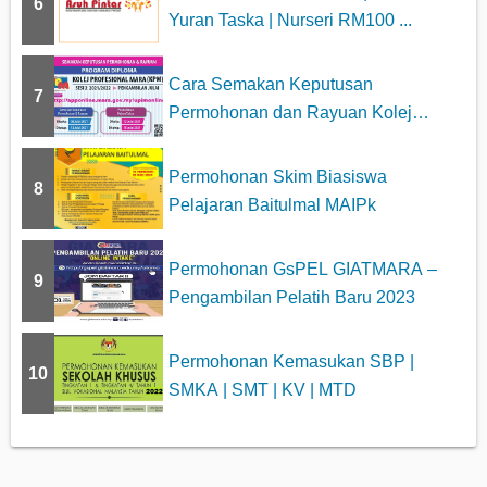
6
Yuran Taska | Nurseri RM100 ...
Cara Semakan Keputusan
7
Permohonan dan Rayuan Kolej
Profesiona...
Permohonan Skim Biasiswa
8
Pelajaran Baitulmal MAIPk
Permohonan GsPEL GIATMARA –
9
Pengambilan Pelatih Baru 2023
Permohonan Kemasukan SBP |
10
SMKA | SMT | KV | MTD