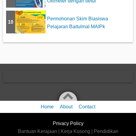
Oximeter dengan betul
Permohonan Skim Biasiswa
10
Pelajaran Baitulmal MAIPk
Home
About
Contact
Privacy Policy
Bantuan Kerajaan | Kerja Kosong | Pendidikan