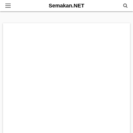
Semakan.NET
Home
Bantuan Kerajaan
Biasiswa
Pendidikan
Info Kerjaya