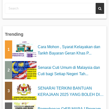
Trending
Cara Mohon , Syarat Kelayakan dan
1
Tarikh Bayaran Geran Khas P...
Senarai Cuti Umum di Malaysia dan
2
Cuti bagi Setiap Negeri Tah...
SENARAI TERKINI BANTUAN
3
KERAJAAN 2025 YANG BOLEH DI
MOHON
Permohonan GrEP MARA [ Program