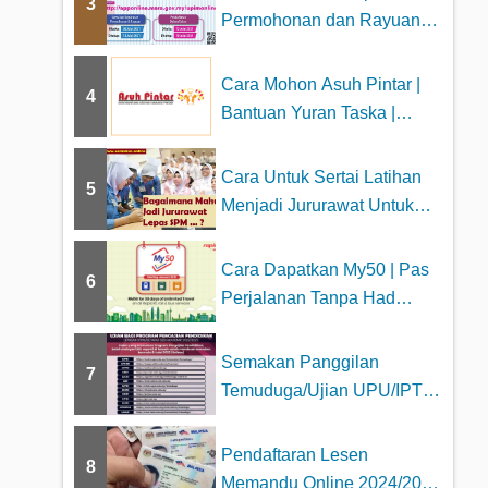
3
Permohonan dan Rayuan
Kolej Profesiona...
Cara Mohon Asuh Pintar |
4
Bantuan Yuran Taska |
Nurseri RM100 ...
Cara Untuk Sertai Latihan
5
Menjadi Jururawat Untuk
Lepasan SPM...
Cara Dapatkan My50 | Pas
6
Perjalanan Tanpa Had
RapidKL | LRT |...
Semakan Panggilan
7
Temuduga/Ujian UPU/IPTA
Sesi 2023/2024
Pendaftaran Lesen
8
Memandu Online 2024/2025