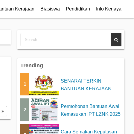
antuan Kerajaan
Biasiswa
Pendidikan
Info Kerjaya
Trending
SENARAI TERKINI
1
BANTUAN KERAJAAN
2025 YANG BOLEH DI
MOHON
Permohonan Bantuan Awal
2
.
Kemasukan IPT LZNK 2025
Cara Semakan Keputusan