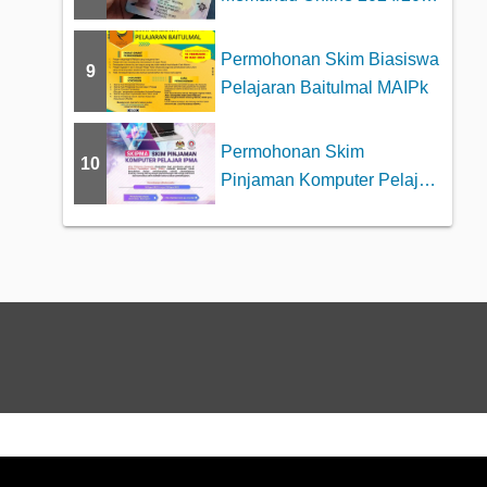
(Untuk Kereta &#03...
Permohonan Skim Biasiswa
9
Pelajaran Baitulmal MAIPk
Permohonan Skim
10
Pinjaman Komputer Pelajar
IPMA | SKIPMA MARA