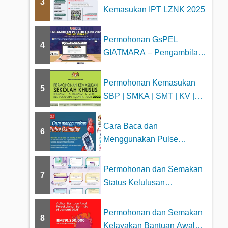
3
Kemasukan IPT LZNK 2025
Permohonan GsPEL
4
GIATMARA – Pengambilan
Pelatih Baru 2023
Permohonan Kemasukan
5
SBP | SMKA | SMT | KV |
MTD
Cara Baca dan
6
Menggunakan Pulse
Oximeter dengan betul
Permohonan dan Semakan
7
Status Kelulusan
Pengeluaran Khas KWSP...
Permohonan dan Semakan
8
Kelayakan Bantuan Awal