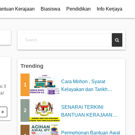
antuan Kerajaan
Biasiswa
Pendidikan
Info Kerjaya
Trending
Cara Mohon , Syarat
1
i 3
Kelayakan dan Tarikh
k!
Bayaran Geran Khas P...
SENARAI TERKINI
2
.
BANTUAN KERAJAAN
2025 YANG BOLEH DI
MOHON
Permohonan Bantuan Awal