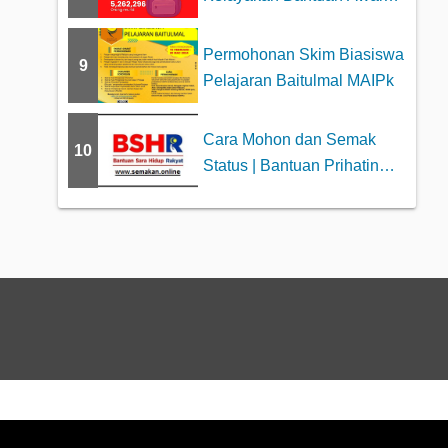
Persekolahan 2025
Permohonan Skim Biasiswa
9
Pelajaran Baitulmal MAIPk
Cara Mohon dan Semak
10
Status | Bantuan Prihatin
Nasional (BPN)...