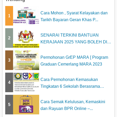
Cara Mohon , Syarat Kelayakan dan
1
Tarikh Bayaran Geran Khas P...
SENARAI TERKINI BANTUAN
2
KERAJAAN 2025 YANG BOLEH DI
MOHON
Permohonan GrEP MARA [ Program
3
Graduan Cemerlang MARA 2023
Cara Permohonan Kemasukan
4
Tingkatan 6 Sekolah Berasrama
Penuh...
Cara Semak Kelulusan, Kemaskini
5
dan Rayuan BPR Online –...