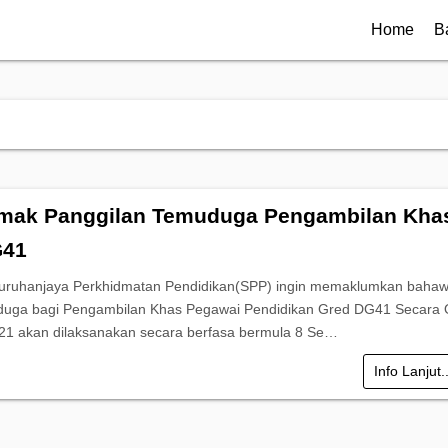
Home
B
mak Panggilan Temuduga Pengambilan Kha
G41
Suruhanjaya Perkhidmatan Pendidikan(SPP) ingin memaklumkan baha
duga bagi Pengambilan Khas Pegawai Pendidikan Gred DG41 Secara
21 akan dilaksanakan secara berfasa bermula 8 Se…
Info Lanjut.