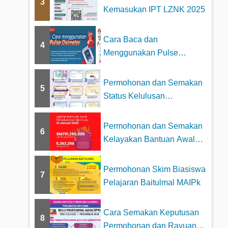
3
Kemasukan IPT LZNK 2025
Cara Baca dan
4
Menggunakan Pulse
Oximeter dengan betul
Permohonan dan Semakan
5
Status Kelulusan
Pengeluaran Khas KWSP...
Permohonan dan Semakan
6
Kelayakan Bantuan Awal
Persekolahan 2025
Permohonan Skim Biasiswa
7
Pelajaran Baitulmal MAIPk
Cara Semakan Keputusan
8
Permohonan dan Rayuan