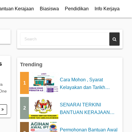
antuan Kerajaan
Biasiswa
Pendidikan
Info Kerjaya
s
Trending
Cara Mohon , Syarat
1
wa
Kelayakan dan Tarikh
 One
Bayaran Geran Khas P...
SENARAI TERKINI
2
.
BANTUAN KERAJAAN
2025 YANG BOLEH DI
MOHON
Permohonan Bantuan Awal