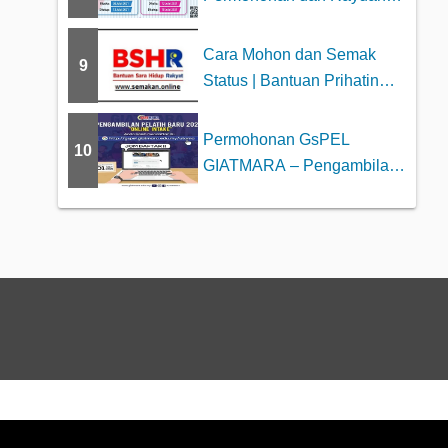
Kolej Profesiona...
Cara Mohon dan Semak
9
Status | Bantuan Prihatin
Nasional (BPN)...
Permohonan GsPEL
10
GIATMARA – Pengambilan
Pelatih Baru 2023